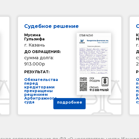
Судебное решение
Мусина
К
Гульзифа
Н
г. Казань
г
ДО ОБРАЩЕНИЯ:
Д
сумма долга:
с
913.000р
2
РЕЗУЛЬТАТ:
Р
Обязательства
О
перед
п
кредиторами
к
прекращены
п
решением
р
Арбитражного
А
суда
с
подробнее