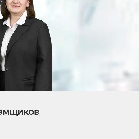
я
аемщиков